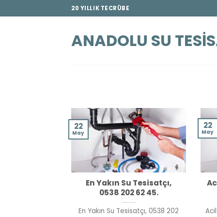
İçeriğe
20 YILLIK TECRÜBE
atla
ANADOLU SU TESIS
22
22
May
May
En Yakın Su Tesisatçı,
Ac
0538 202 62 45.
En Yakın Su Tesisatçı, 0538 202
Aci