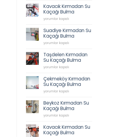
Tesisatı,
Kavacık Kırmadan Su
İkbal
Kaçağı Bulma
Caddesi
Kavacık
Sıhhi
yorumlar kapalı
Kırmadan
Tesisat,
Su
Tesisatçı,
Suadiye Kırmadan Su
Kaçağı
Acil
Kaçağı Bulma
Bulma
Tesisatçı
Suadiye
için
yorumlar kapalı
0538
Kırmadan
202
Su
62
Taşdelen Kırmadan
Kaçağı
45
Su Kaçağı Bulma
Bulma
için
Taşdelen
için
yorumlar kapalı
Kırmadan
Su
Çekmeköy Kırmadan
Kaçağı
Su Kaçağı Bulma
Bulma
Çekmeköy
için
yorumlar kapalı
Kırmadan
Su
Beykoz Kırmadan Su
Kaçağı
Kaçağı Bulma
Bulma
Beykoz
için
yorumlar kapalı
Kırmadan
Su
Kavacık Kırmadan Su
Kaçağı
Kaçağı Bulma
Bulma