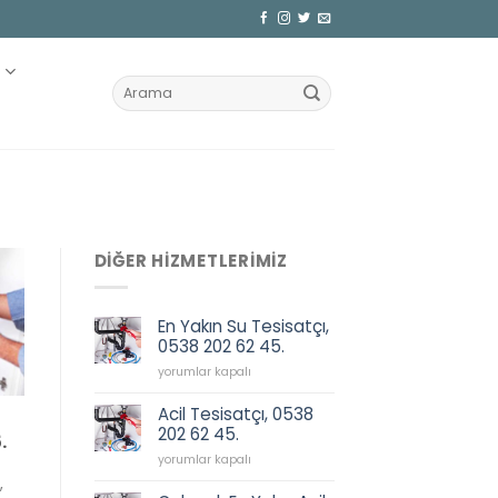
Z
DIĞER HIZMETLERIMIZ
En Yakın Su Tesisatçı,
0538 202 62 45.
En
yorumlar kapalı
Yakın
Su
Acil Tesisatçı, 0538
Tesisatçı,
202 62 45.
.
0538
Acil
202
yorumlar kapalı
Tesisatçı,
62
,
0538
45.