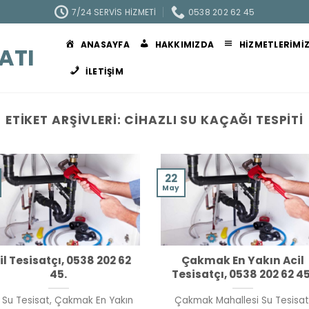
7/24 SERVIS HIZMETI
0538 202 62 45
ANASAYFA
HAKKIMIZDA
HIZMETLERIMI
ATI
İLETIŞIM
ETIKET ARŞIVLERI:
CIHAZLI SU KAÇAĞI TESPITI
22
May
il Tesisatçı, 0538 202 62
Çakmak En Yakın Acil
45.
Tesisatçı, 0538 202 62 45
l Su Tesisat, Çakmak En Yakın
Çakmak Mahallesi Su Tesisat