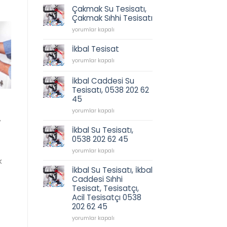
için
Çakmak Su Tesisatı,
Çakmak Sıhhi Tesisatı
Çakmak
yorumlar kapalı
Su
Tesisatı,
İkbal Tesisat
Çakmak
İkbal
yorumlar kapalı
Sıhhi
Tesisat
Tesisatı
için
için
İkbal Caddesi Su
Tesisatı, 0538 202 62
45
İkbal
yorumlar kapalı
,
Caddesi
Su
İkbal Su Tesisatı,
Tesisatı,
0538 202 62 45
0538
İkbal
202
yorumlar kapalı
Su
62
k
Tesisatı,
45
İkbal Su Tesisatı, İkbal
0538
için
Caddesi Sıhhi
202
Tesisat, Tesisatçı,
62
Acil Tesisatçı 0538
45
202 62 45
için
İkbal
yorumlar kapalı
Su