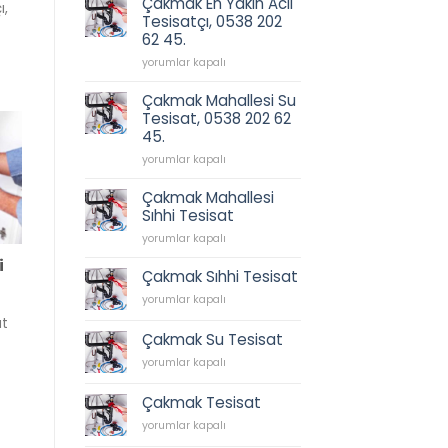
Çakmak En Yakın Acil
ı,
202
için
Tesisatçı, 0538 202
62
62 45.
45.
için
Çakmak
yorumlar kapalı
En
Yakın
Çakmak Mahallesi Su
Acil
Tesisat, 0538 202 62
Tesisatçı,
45.
0538
202
Çakmak
yorumlar kapalı
62
Mahallesi
45.
Su
Çakmak Mahallesi
için
Tesisat,
Sıhhi Tesisat
0538
Çakmak
202
yorumlar kapalı
Mahallesi
62
i
Sıhhi
45.
Çakmak Sıhhi Tesisat
Tesisat
için
Çakmak
yorumlar kapalı
için
Sıhhi
at
Tesisat
Çakmak Su Tesisat
için
Çakmak
yorumlar kapalı
Su
Tesisat
Çakmak Tesisat
için
Çakmak
yorumlar kapalı
Tesisat