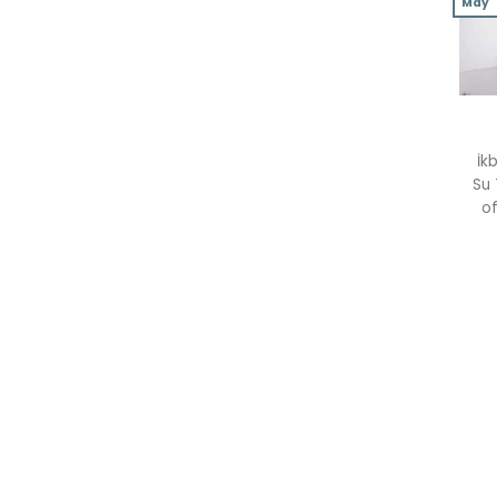
May
İk
Su 
of