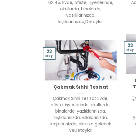
62 45. Evde, ofiste, işyerlerinde,
Ac
okullarda, binalarda,
yazlıklarınızda,
kışlıklarınızda,Detaylar
22
May
22
May
T
Çakmak Sıhhi Tesisat
Ça
Çakmak Sıhhi Tesisat Evde,
ofiste, işyerlerinde, okullarda,
binalarda, yazlıklarınızda,
y
kışlıklarınızda, villalarınızda,
köşklerinizde, aklınıza gelecek
veDetaylar