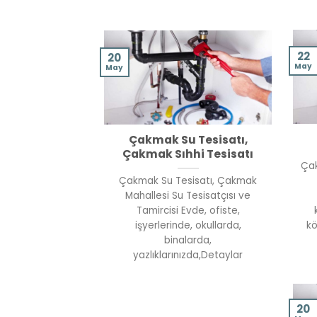
22
20
May
May
Çakmak Su Tesisatı,
Çakmak Sıhhi Tesisatı
Çak
Çakmak Su Tesisatı, Çakmak
Mahallesi Su Tesisatçısı ve
Tamircisi Evde, ofiste,
işyerlerinde, okullarda,
kö
binalarda,
yazlıklarınızda,Detaylar
20