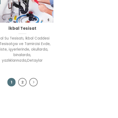
İkbal Tesisat
bal Su Tesisatı, İkbal Caddesi
Tesisatçısı ve Tamircisi Evde,
iste, işyerlerinde, okullarda,
binalarda,
yazlıklarınızda,Detaylar
1
2