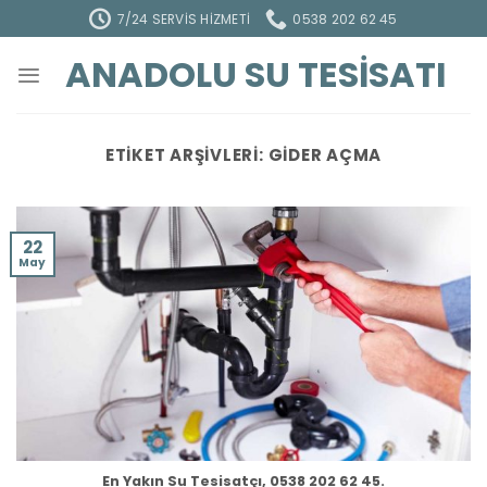
İçeriğe
7/24 SERVIS HIZMETI
0538 202 62 45
atla
ANADOLU SU TESISATI
ETIKET ARŞIVLERI:
GIDER AÇMA
22
May
En Yakın Su Tesisatçı, 0538 202 62 45.