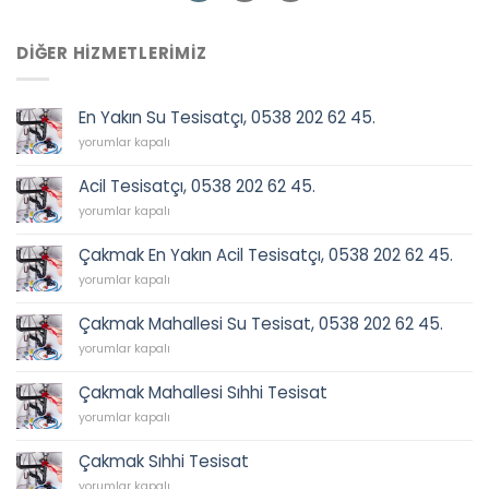
DIĞER HIZMETLERIMIZ
En Yakın Su Tesisatçı, 0538 202 62 45.
En
yorumlar kapalı
Yakın
Su
Acil Tesisatçı, 0538 202 62 45.
Tesisatçı,
Acil
0538
yorumlar kapalı
Tesisatçı,
202
0538
62
Çakmak En Yakın Acil Tesisatçı, 0538 202 62 45.
202
45.
Çakmak
62
yorumlar kapalı
için
En
45.
Yakın
için
Çakmak Mahallesi Su Tesisat, 0538 202 62 45.
Acil
Çakmak
Tesisatçı,
yorumlar kapalı
Mahallesi
0538
Su
202
Çakmak Mahallesi Sıhhi Tesisat
Tesisat,
62
Çakmak
0538
yorumlar kapalı
45.
Mahallesi
202
için
Sıhhi
62
Çakmak Sıhhi Tesisat
Tesisat
45.
Çakmak
için
yorumlar kapalı
için