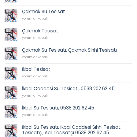
Sıhhi
Tesisat
Çakmak Su Tesisat
için
Çakmak
yorumlar kapalı
Su
Tesisat
Çakmak Tesisat
için
Çakmak
yorumlar kapalı
Tesisat
için
Çakmak Su Tesisatı, Çakmak Sıhhi Tesisatı
Çakmak
yorumlar kapalı
Su
Tesisatı,
İkbal Tesisat
Çakmak
İkbal
Sıhhi
yorumlar kapalı
Tesisat
Tesisatı
için
için
İkbal Caddesi Su Tesisatı, 0538 202 62 45
İkbal
yorumlar kapalı
Caddesi
Su
İkbal Su Tesisatı, 0538 202 62 45
Tesisatı,
İkbal
0538
yorumlar kapalı
Su
202
Tesisatı,
62
İkbal Su Tesisatı, İkbal Caddesi Sıhhi Tesisat,
0538
45
Tesisatçı, Acil Tesisatçı 0538 202 62 45
202
için