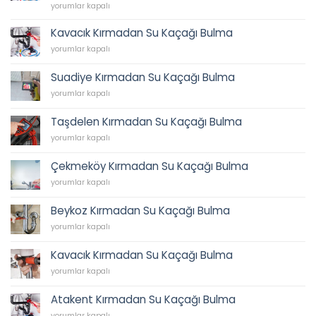
62
İkbal
yorumlar kapalı
45
Su
için
Tesisatı,
Kavacık Kırmadan Su Kaçağı Bulma
İkbal
Kavacık
yorumlar kapalı
Caddesi
Kırmadan
Sıhhi
Su
Tesisat,
Suadiye Kırmadan Su Kaçağı Bulma
Kaçağı
Tesisatçı,
Suadiye
Bulma
yorumlar kapalı
Acil
Kırmadan
için
Tesisatçı
Su
0538
Taşdelen Kırmadan Su Kaçağı Bulma
Kaçağı
202
Taşdelen
Bulma
yorumlar kapalı
62
Kırmadan
için
45
Su
için
Çekmeköy Kırmadan Su Kaçağı Bulma
Kaçağı
Çekmeköy
Bulma
yorumlar kapalı
Kırmadan
için
Su
Beykoz Kırmadan Su Kaçağı Bulma
Kaçağı
Beykoz
Bulma
yorumlar kapalı
Kırmadan
için
Su
Kavacık Kırmadan Su Kaçağı Bulma
Kaçağı
Kavacık
Bulma
yorumlar kapalı
Kırmadan
için
Su
Atakent Kırmadan Su Kaçağı Bulma
Kaçağı
Atakent
Bulma
yorumlar kapalı