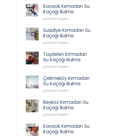
Tesisatı,
Kavacık Kırmadan Su
İkbal
Kaçağı Bulma
Caddesi
Kavacık
Sıhhi
yorumlar kapalı
Kırmadan
Tesisat,
Su
Tesisatçı,
Suadiye Kırmadan Su
Kaçağı
Acil
Kaçağı Bulma
Bulma
Tesisatçı
Suadiye
için
yorumlar kapalı
0538
Kırmadan
202
Su
62
Taşdelen Kırmadan
Kaçağı
45
Su Kaçağı Bulma
Bulma
için
Taşdelen
için
yorumlar kapalı
Kırmadan
Su
Çekmeköy Kırmadan
Kaçağı
Su Kaçağı Bulma
Bulma
Çekmeköy
için
yorumlar kapalı
Kırmadan
Su
Beykoz Kırmadan Su
Kaçağı
Kaçağı Bulma
Bulma
Beykoz
için
yorumlar kapalı
Kırmadan
Su
Kavacık Kırmadan Su
Kaçağı
Kaçağı Bulma
Bulma