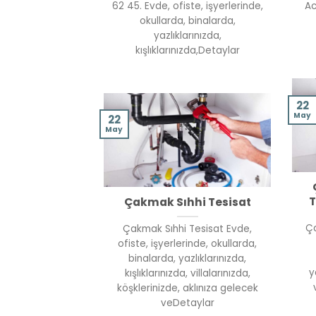
62 45. Evde, ofiste, işyerlerinde,
Ac
okullarda, binalarda,
yazlıklarınızda,
kışlıklarınızda,Detaylar
22
May
22
May
T
Çakmak Sıhhi Tesisat
Ça
Çakmak Sıhhi Tesisat Evde,
ofiste, işyerlerinde, okullarda,
binalarda, yazlıklarınızda,
y
kışlıklarınızda, villalarınızda,
köşklerinizde, aklınıza gelecek
veDetaylar