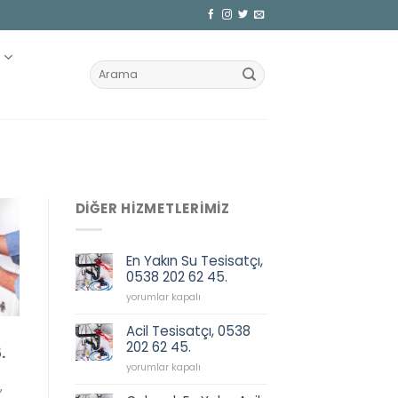
Z
DIĞER HIZMETLERIMIZ
En Yakın Su Tesisatçı,
0538 202 62 45.
En
yorumlar kapalı
Yakın
Su
Acil Tesisatçı, 0538
Tesisatçı,
202 62 45.
.
0538
Acil
202
yorumlar kapalı
Tesisatçı,
62
,
0538
45.