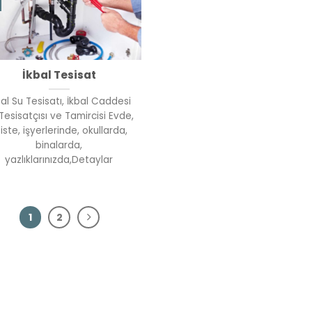
İkbal Tesisat
bal Su Tesisatı, İkbal Caddesi
Tesisatçısı ve Tamircisi Evde,
iste, işyerlerinde, okullarda,
binalarda,
yazlıklarınızda,Detaylar
1
2