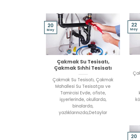
22
20
May
May
Çakmak Su Tesisatı,
Çakmak Sıhhi Tesisatı
Çak
Çakmak Su Tesisatı, Çakmak
Mahallesi Su Tesisatçısı ve
Tamircisi Evde, ofiste,
işyerlerinde, okullarda,
kö
binalarda,
yazlıklarınızda,Detaylar
20