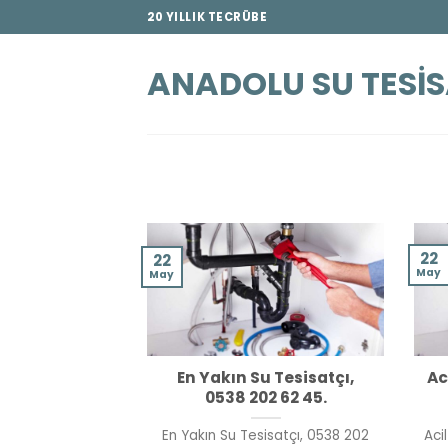
İçeriğe
20 YILLIK TECRÜBE
atla
ANADOLU SU TESIS
22
22
May
May
En Yakın Su Tesisatçı,
Ac
0538 202 62 45.
En Yakın Su Tesisatçı, 0538 202
Aci