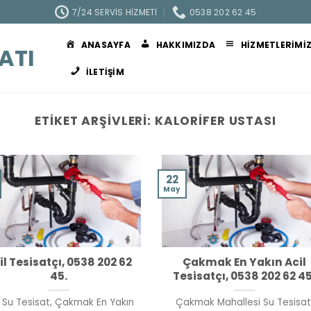
7/24 SERVIS HIZMETI
0538 202 62 45
ANASAYFA
HAKKIMIZDA
HIZMETLERIMI
ATI
İLETIŞIM
ETIKET ARŞIVLERI:
KALORIFER USTASI
22
May
il Tesisatçı, 0538 202 62
Çakmak En Yakın Acil
45.
Tesisatçı, 0538 202 62 45
l Su Tesisat, Çakmak En Yakın
Çakmak Mahallesi Su Tesisat