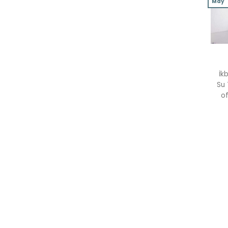
May
İk
Su 
of