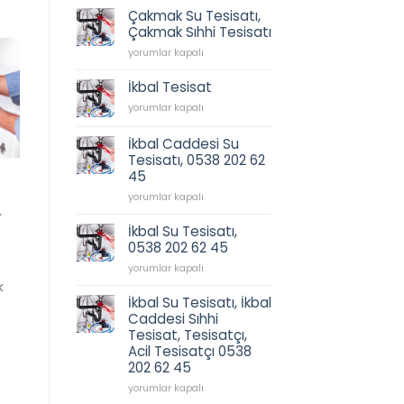
için
Çakmak Su Tesisatı,
Çakmak Sıhhi Tesisatı
Çakmak
yorumlar kapalı
Su
Tesisatı,
İkbal Tesisat
Çakmak
İkbal
yorumlar kapalı
Sıhhi
Tesisat
Tesisatı
için
için
İkbal Caddesi Su
Tesisatı, 0538 202 62
45
İkbal
yorumlar kapalı
,
Caddesi
Su
İkbal Su Tesisatı,
Tesisatı,
0538 202 62 45
0538
İkbal
202
yorumlar kapalı
Su
62
k
Tesisatı,
45
İkbal Su Tesisatı, İkbal
0538
için
Caddesi Sıhhi
202
Tesisat, Tesisatçı,
62
Acil Tesisatçı 0538
45
202 62 45
için
İkbal
yorumlar kapalı
Su