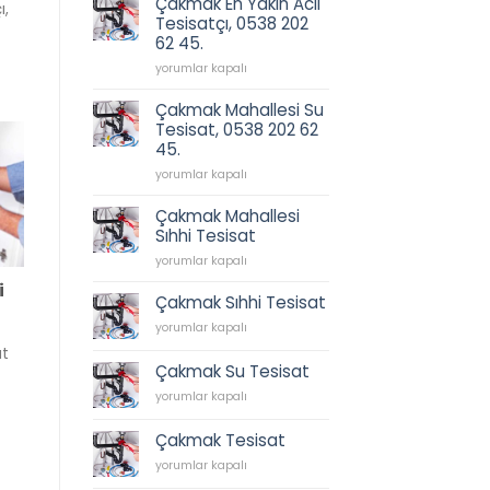
Çakmak En Yakın Acil
ı,
202
için
Tesisatçı, 0538 202
62
62 45.
45.
için
Çakmak
yorumlar kapalı
En
Yakın
Çakmak Mahallesi Su
Acil
Tesisat, 0538 202 62
Tesisatçı,
45.
0538
202
Çakmak
yorumlar kapalı
62
Mahallesi
45.
Su
Çakmak Mahallesi
için
Tesisat,
Sıhhi Tesisat
0538
Çakmak
202
yorumlar kapalı
Mahallesi
62
i
Sıhhi
45.
Çakmak Sıhhi Tesisat
Tesisat
için
Çakmak
yorumlar kapalı
için
Sıhhi
at
Tesisat
Çakmak Su Tesisat
için
Çakmak
yorumlar kapalı
Su
Tesisat
Çakmak Tesisat
için
Çakmak
yorumlar kapalı
Tesisat