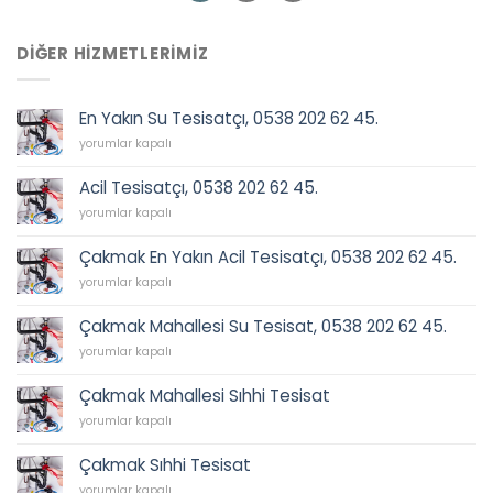
DIĞER HIZMETLERIMIZ
En Yakın Su Tesisatçı, 0538 202 62 45.
En
yorumlar kapalı
Yakın
Su
Acil Tesisatçı, 0538 202 62 45.
Tesisatçı,
Acil
0538
yorumlar kapalı
Tesisatçı,
202
0538
62
Çakmak En Yakın Acil Tesisatçı, 0538 202 62 45.
202
45.
Çakmak
62
yorumlar kapalı
için
En
45.
Yakın
için
Çakmak Mahallesi Su Tesisat, 0538 202 62 45.
Acil
Çakmak
Tesisatçı,
yorumlar kapalı
Mahallesi
0538
Su
202
Çakmak Mahallesi Sıhhi Tesisat
Tesisat,
62
Çakmak
0538
yorumlar kapalı
45.
Mahallesi
202
için
Sıhhi
62
Çakmak Sıhhi Tesisat
Tesisat
45.
Çakmak
için
yorumlar kapalı
için