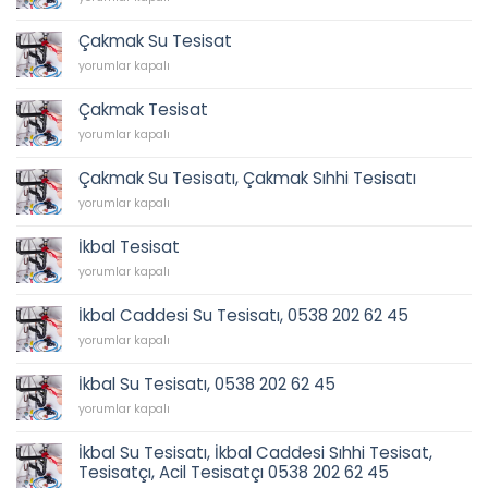
Sıhhi
Tesisat
Çakmak Su Tesisat
için
Çakmak
yorumlar kapalı
Su
Tesisat
Çakmak Tesisat
için
Çakmak
yorumlar kapalı
Tesisat
için
Çakmak Su Tesisatı, Çakmak Sıhhi Tesisatı
Çakmak
yorumlar kapalı
Su
Tesisatı,
İkbal Tesisat
Çakmak
İkbal
Sıhhi
yorumlar kapalı
Tesisat
Tesisatı
için
için
İkbal Caddesi Su Tesisatı, 0538 202 62 45
İkbal
yorumlar kapalı
Caddesi
Su
İkbal Su Tesisatı, 0538 202 62 45
Tesisatı,
İkbal
0538
yorumlar kapalı
Su
202
Tesisatı,
62
İkbal Su Tesisatı, İkbal Caddesi Sıhhi Tesisat,
0538
45
Tesisatçı, Acil Tesisatçı 0538 202 62 45
202
için