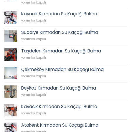
62
İkbal
yorumlar kapalı
45
Su
için
Tesisatı,
Kavacık Kırmadan Su Kaçağı Bulma
İkbal
Kavacık
yorumlar kapalı
Caddesi
Kırmadan
Sıhhi
Su
Tesisat,
Suadiye Kırmadan Su Kaçağı Bulma
Kaçağı
Tesisatçı,
Suadiye
Bulma
yorumlar kapalı
Acil
Kırmadan
için
Tesisatçı
Su
0538
Taşdelen Kırmadan Su Kaçağı Bulma
Kaçağı
202
Taşdelen
Bulma
yorumlar kapalı
62
Kırmadan
için
45
Su
için
Çekmeköy Kırmadan Su Kaçağı Bulma
Kaçağı
Çekmeköy
Bulma
yorumlar kapalı
Kırmadan
için
Su
Beykoz Kırmadan Su Kaçağı Bulma
Kaçağı
Beykoz
Bulma
yorumlar kapalı
Kırmadan
için
Su
Kavacık Kırmadan Su Kaçağı Bulma
Kaçağı
Kavacık
Bulma
yorumlar kapalı
Kırmadan
için
Su
Atakent Kırmadan Su Kaçağı Bulma
Kaçağı
Atakent
Bulma
yorumlar kapalı