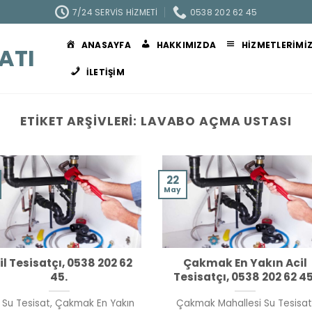
7/24 SERVIS HIZMETI
0538 202 62 45
ANASAYFA
HAKKIMIZDA
HIZMETLERIMI
ATI
İLETIŞIM
ETIKET ARŞIVLERI:
LAVABO AÇMA USTASI
22
May
il Tesisatçı, 0538 202 62
Çakmak En Yakın Acil
45.
Tesisatçı, 0538 202 62 45
l Su Tesisat, Çakmak En Yakın
Çakmak Mahallesi Su Tesisat