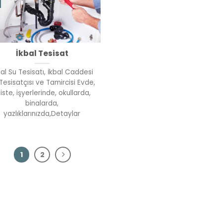
İkbal Tesisat
bal Su Tesisatı, İkbal Caddesi
Tesisatçısı ve Tamircisi Evde,
iste, işyerlerinde, okullarda,
binalarda,
yazlıklarınızda,Detaylar
1
2