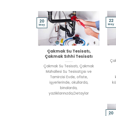
22
20
May
May
Çakmak Su Tesisatı,
Çakmak Sıhhi Tesisatı
Çak
Çakmak Su Tesisatı, Çakmak
Mahallesi Su Tesisatçısı ve
Tamircisi Evde, ofiste,
işyerlerinde, okullarda,
kö
binalarda,
yazlıklarınızda,Detaylar
20