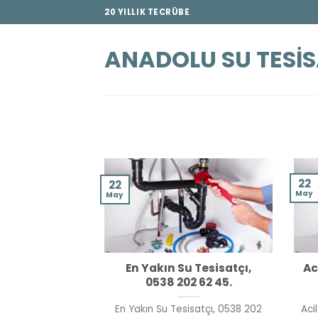
İçeriğe
20 YILLIK TECRÜBE
atla
ANADOLU SU TESIS
22
22
May
May
En Yakın Su Tesisatçı,
Ac
0538 202 62 45.
En Yakın Su Tesisatçı, 0538 202
Aci