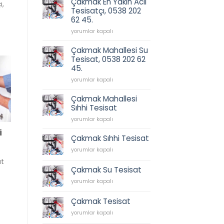
Çakmak En Yakın Acil
ı,
202
için
Tesisatçı, 0538 202
62
62 45.
45.
için
Çakmak
yorumlar kapalı
En
Yakın
Çakmak Mahallesi Su
Acil
Tesisat, 0538 202 62
Tesisatçı,
45.
0538
202
Çakmak
yorumlar kapalı
62
Mahallesi
45.
Su
Çakmak Mahallesi
için
Tesisat,
Sıhhi Tesisat
0538
Çakmak
202
yorumlar kapalı
Mahallesi
62
i
Sıhhi
45.
Çakmak Sıhhi Tesisat
Tesisat
için
Çakmak
yorumlar kapalı
için
Sıhhi
at
Tesisat
Çakmak Su Tesisat
için
Çakmak
yorumlar kapalı
Su
Tesisat
Çakmak Tesisat
için
Çakmak
yorumlar kapalı
Tesisat