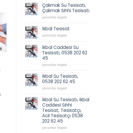
için
Çakmak Su Tesisatı,
Çakmak Sıhhi Tesisatı
Çakmak
yorumlar kapalı
Su
Tesisatı,
İkbal Tesisat
Çakmak
İkbal
yorumlar kapalı
Sıhhi
Tesisat
Tesisatı
için
için
İkbal Caddesi Su
Tesisatı, 0538 202 62
45
İkbal
yorumlar kapalı
,
Caddesi
Su
İkbal Su Tesisatı,
Tesisatı,
0538 202 62 45
0538
İkbal
202
yorumlar kapalı
Su
62
k
Tesisatı,
45
İkbal Su Tesisatı, İkbal
0538
için
Caddesi Sıhhi
202
Tesisat, Tesisatçı,
62
Acil Tesisatçı 0538
45
202 62 45
için
İkbal
yorumlar kapalı
Su