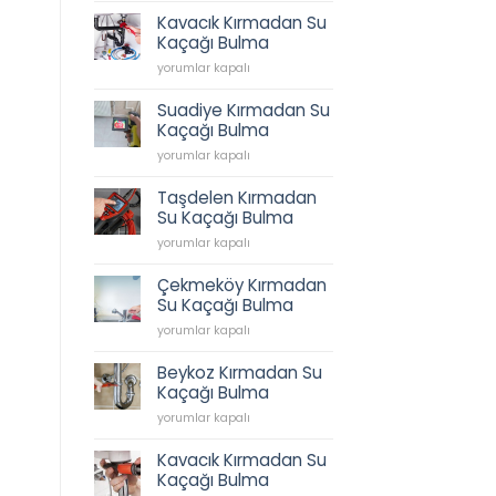
Tesisatı,
Kavacık Kırmadan Su
İkbal
Kaçağı Bulma
Caddesi
Kavacık
Sıhhi
yorumlar kapalı
Kırmadan
Tesisat,
Su
Tesisatçı,
Suadiye Kırmadan Su
Kaçağı
Acil
Kaçağı Bulma
Bulma
Tesisatçı
Suadiye
için
yorumlar kapalı
0538
Kırmadan
202
Su
62
Taşdelen Kırmadan
Kaçağı
45
Su Kaçağı Bulma
Bulma
için
Taşdelen
için
yorumlar kapalı
Kırmadan
Su
Çekmeköy Kırmadan
Kaçağı
Su Kaçağı Bulma
Bulma
Çekmeköy
için
yorumlar kapalı
Kırmadan
Su
Beykoz Kırmadan Su
Kaçağı
Kaçağı Bulma
Bulma
Beykoz
için
yorumlar kapalı
Kırmadan
Su
Kavacık Kırmadan Su
Kaçağı
Kaçağı Bulma
Bulma