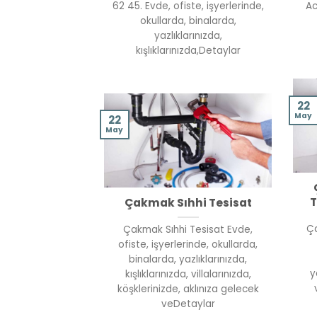
62 45. Evde, ofiste, işyerlerinde,
Ac
okullarda, binalarda,
yazlıklarınızda,
kışlıklarınızda,Detaylar
22
May
22
May
T
Çakmak Sıhhi Tesisat
Ça
Çakmak Sıhhi Tesisat Evde,
ofiste, işyerlerinde, okullarda,
binalarda, yazlıklarınızda,
y
kışlıklarınızda, villalarınızda,
köşklerinizde, aklınıza gelecek
veDetaylar