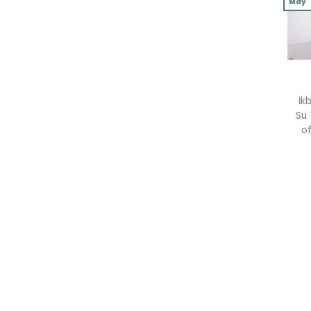
May
İk
Su 
of