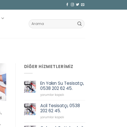
Z
DIĞER HIZMETLERIMIZ
En Yakın Su Tesisatçı,
0538 202 62 45.
En
yorumlar kapalı
Yakın
Su
Acil Tesisatçı, 0538
Tesisatçı,
202 62 45.
.
0538
Acil
202
yorumlar kapalı
Tesisatçı,
62
,
0538
45.