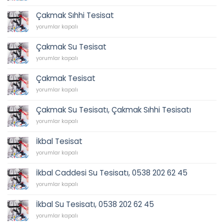
Mahallesi
202
için
Sıhhi
62
Çakmak Sıhhi Tesisat
Tesisat
45.
Çakmak
için
yorumlar kapalı
için
Sıhhi
Tesisat
Çakmak Su Tesisat
için
Çakmak
yorumlar kapalı
Su
Tesisat
Çakmak Tesisat
için
Çakmak
yorumlar kapalı
Tesisat
için
Çakmak Su Tesisatı, Çakmak Sıhhi Tesisatı
Çakmak
yorumlar kapalı
Su
Tesisatı,
İkbal Tesisat
Çakmak
İkbal
Sıhhi
yorumlar kapalı
Tesisat
Tesisatı
için
için
İkbal Caddesi Su Tesisatı, 0538 202 62 45
İkbal
yorumlar kapalı
Caddesi
Su
İkbal Su Tesisatı, 0538 202 62 45
Tesisatı,
İkbal
0538
yorumlar kapalı
Su
202