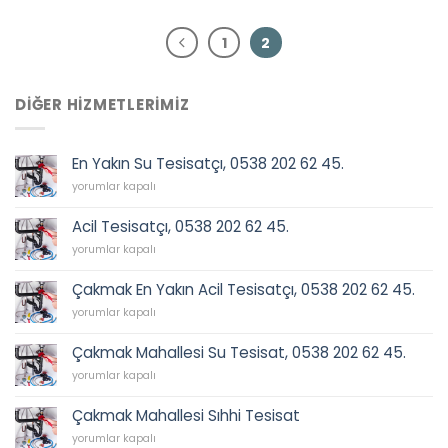
1
2
DIĞER HIZMETLERIMIZ
En Yakın Su Tesisatçı, 0538 202 62 45.
En
yorumlar kapalı
Yakın
Su
Acil Tesisatçı, 0538 202 62 45.
Tesisatçı,
Acil
0538
yorumlar kapalı
Tesisatçı,
202
0538
62
Çakmak En Yakın Acil Tesisatçı, 0538 202 62 45.
202
45.
Çakmak
62
yorumlar kapalı
için
En
45.
Yakın
için
Çakmak Mahallesi Su Tesisat, 0538 202 62 45.
Acil
Çakmak
Tesisatçı,
yorumlar kapalı
Mahallesi
0538
Su
202
Çakmak Mahallesi Sıhhi Tesisat
Tesisat,
62
Çakmak
0538
yorumlar kapalı
45.