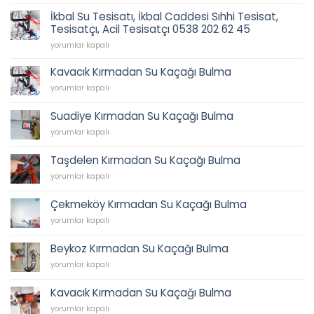
Tesisatı,
62
İkbal Su Tesisatı, İkbal Caddesi Sıhhi Tesisat,
0538
45
Tesisatçı, Acil Tesisatçı 0538 202 62 45
202
için
62
İkbal
yorumlar kapalı
45
Su
için
Tesisatı,
Kavacık Kırmadan Su Kaçağı Bulma
İkbal
Kavacık
yorumlar kapalı
Caddesi
Kırmadan
Sıhhi
Su
Tesisat,
Suadiye Kırmadan Su Kaçağı Bulma
Kaçağı
Tesisatçı,
Suadiye
Bulma
yorumlar kapalı
Acil
Kırmadan
için
Tesisatçı
Su
0538
Taşdelen Kırmadan Su Kaçağı Bulma
Kaçağı
202
Taşdelen
Bulma
yorumlar kapalı
62
Kırmadan
için
45
Su
için
Çekmeköy Kırmadan Su Kaçağı Bulma
Kaçağı
Çekmeköy
Bulma
yorumlar kapalı
Kırmadan
için
Su
Beykoz Kırmadan Su Kaçağı Bulma
Kaçağı
Beykoz
Bulma
yorumlar kapalı
Kırmadan
için
Su
Kavacık Kırmadan Su Kaçağı Bulma
Kaçağı
Kavacık
Bulma
yorumlar kapalı