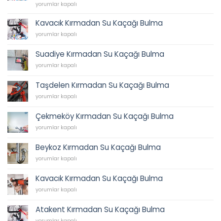
62
İkbal
yorumlar kapalı
45
Su
için
Tesisatı,
Kavacık Kırmadan Su Kaçağı Bulma
İkbal
Kavacık
yorumlar kapalı
Caddesi
Kırmadan
Sıhhi
Su
Tesisat,
Suadiye Kırmadan Su Kaçağı Bulma
Kaçağı
Tesisatçı,
Suadiye
Bulma
yorumlar kapalı
Acil
Kırmadan
için
Tesisatçı
Su
0538
Taşdelen Kırmadan Su Kaçağı Bulma
Kaçağı
202
Taşdelen
Bulma
yorumlar kapalı
62
Kırmadan
için
45
Su
için
Çekmeköy Kırmadan Su Kaçağı Bulma
Kaçağı
Çekmeköy
Bulma
yorumlar kapalı
Kırmadan
için
Su
Beykoz Kırmadan Su Kaçağı Bulma
Kaçağı
Beykoz
Bulma
yorumlar kapalı
Kırmadan
için
Su
Kavacık Kırmadan Su Kaçağı Bulma
Kaçağı
Kavacık
Bulma
yorumlar kapalı
Kırmadan
için
Su
Atakent Kırmadan Su Kaçağı Bulma
Kaçağı
Atakent
Bulma
yorumlar kapalı