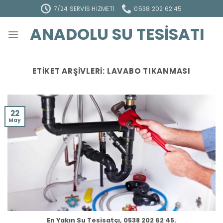
İçeriğe
7/24 SERVIS HIZMETI
0538 202 62 45
atla
ANADOLU SU TESISATI
ETIKET ARŞIVLERI:
LAVABO TIKANMASI
22
May
En Yakın Su Tesisatçı, 0538 202 62 45.