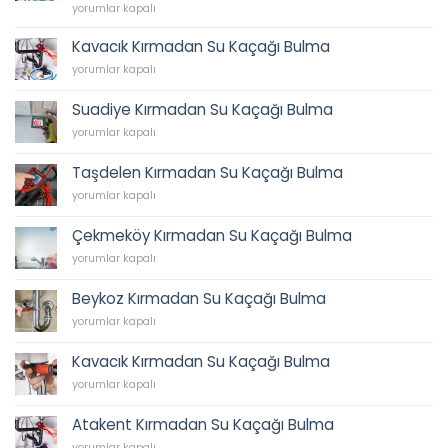
62
İkbal
yorumlar kapalı
45
Su
için
Tesisatı,
Kavacık Kırmadan Su Kaçağı Bulma
İkbal
Kavacık
yorumlar kapalı
Caddesi
Kırmadan
Sıhhi
Su
Tesisat,
Suadiye Kırmadan Su Kaçağı Bulma
Kaçağı
Tesisatçı,
Suadiye
Bulma
yorumlar kapalı
Acil
Kırmadan
için
Tesisatçı
Su
0538
Taşdelen Kırmadan Su Kaçağı Bulma
Kaçağı
202
Taşdelen
Bulma
yorumlar kapalı
62
Kırmadan
için
45
Su
için
Çekmeköy Kırmadan Su Kaçağı Bulma
Kaçağı
Çekmeköy
Bulma
yorumlar kapalı
Kırmadan
için
Su
Beykoz Kırmadan Su Kaçağı Bulma
Kaçağı
Beykoz
Bulma
yorumlar kapalı
Kırmadan
için
Su
Kavacık Kırmadan Su Kaçağı Bulma
Kaçağı
Kavacık
Bulma
yorumlar kapalı
Kırmadan
için
Su
Atakent Kırmadan Su Kaçağı Bulma
Kaçağı
Atakent
Bulma
yorumlar kapalı