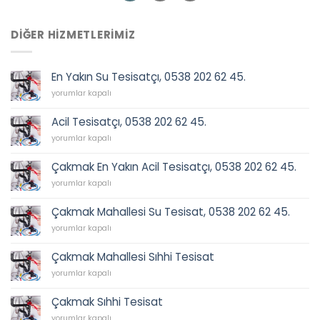
DIĞER HIZMETLERIMIZ
En Yakın Su Tesisatçı, 0538 202 62 45.
En
yorumlar kapalı
Yakın
Su
Acil Tesisatçı, 0538 202 62 45.
Tesisatçı,
Acil
0538
yorumlar kapalı
Tesisatçı,
202
0538
62
Çakmak En Yakın Acil Tesisatçı, 0538 202 62 45.
202
45.
Çakmak
62
yorumlar kapalı
için
En
45.
Yakın
için
Çakmak Mahallesi Su Tesisat, 0538 202 62 45.
Acil
Çakmak
Tesisatçı,
yorumlar kapalı
Mahallesi
0538
Su
202
Çakmak Mahallesi Sıhhi Tesisat
Tesisat,
62
Çakmak
0538
yorumlar kapalı
45.
Mahallesi
202
için
Sıhhi
62
Çakmak Sıhhi Tesisat
Tesisat
45.
Çakmak
için
yorumlar kapalı
için