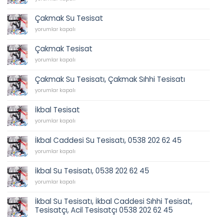
Sıhhi
Tesisat
Çakmak Su Tesisat
için
Çakmak
yorumlar kapalı
Su
Tesisat
Çakmak Tesisat
için
Çakmak
yorumlar kapalı
Tesisat
için
Çakmak Su Tesisatı, Çakmak Sıhhi Tesisatı
Çakmak
yorumlar kapalı
Su
Tesisatı,
İkbal Tesisat
Çakmak
İkbal
Sıhhi
yorumlar kapalı
Tesisat
Tesisatı
için
için
İkbal Caddesi Su Tesisatı, 0538 202 62 45
İkbal
yorumlar kapalı
Caddesi
Su
İkbal Su Tesisatı, 0538 202 62 45
Tesisatı,
İkbal
0538
yorumlar kapalı
Su
202
Tesisatı,
62
İkbal Su Tesisatı, İkbal Caddesi Sıhhi Tesisat,
0538
45
Tesisatçı, Acil Tesisatçı 0538 202 62 45
202
için