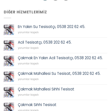
DIĞER HIZMETLERIMIZ
En Yakın Su Tesisatçı, 0538 202 62 45.
En
yorumlar kapalı
Yakın
Su
Acil Tesisatçı, 0538 202 62 45.
Tesisatçı,
Acil
0538
yorumlar kapalı
Tesisatçı,
202
0538
62
Çakmak En Yakın Acil Tesisatçı, 0538 202 62 45.
202
45.
Çakmak
62
yorumlar kapalı
için
En
45.
Yakın
için
Çakmak Mahallesi Su Tesisat, 0538 202 62 45.
Acil
Çakmak
Tesisatçı,
yorumlar kapalı
Mahallesi
0538
Su
202
Çakmak Mahallesi Sıhhi Tesisat
Tesisat,
62
Çakmak
0538
yorumlar kapalı
45.
Mahallesi
202
için
Sıhhi
62
Çakmak Sıhhi Tesisat
Tesisat
45.
Çakmak
için
yorumlar kapalı
için