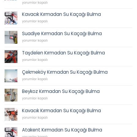
62
İkbal
yorumlar kapalı
45
Su
için
Tesisatı,
Kavacık Kırmadan Su Kaçağı Bulma
İkbal
Kavacık
yorumlar kapalı
Caddesi
Kırmadan
Sıhhi
Su
Tesisat,
Suadiye Kırmadan Su Kaçağı Bulma
Kaçağı
Tesisatçı,
Suadiye
Bulma
yorumlar kapalı
Acil
Kırmadan
için
Tesisatçı
Su
0538
Taşdelen Kırmadan Su Kaçağı Bulma
Kaçağı
202
Taşdelen
Bulma
yorumlar kapalı
62
Kırmadan
için
45
Su
için
Çekmeköy Kırmadan Su Kaçağı Bulma
Kaçağı
Çekmeköy
Bulma
yorumlar kapalı
Kırmadan
için
Su
Beykoz Kırmadan Su Kaçağı Bulma
Kaçağı
Beykoz
Bulma
yorumlar kapalı
Kırmadan
için
Su
Kavacık Kırmadan Su Kaçağı Bulma
Kaçağı
Kavacık
Bulma
yorumlar kapalı
Kırmadan
için
Su
Atakent Kırmadan Su Kaçağı Bulma
Kaçağı
Atakent
Bulma
yorumlar kapalı