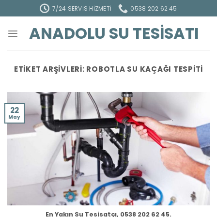
İçeriğe
7/24 SERVIS HIZMETI
0538 202 62 45
atla
ANADOLU SU TESISATI
ETIKET ARŞIVLERI:
ROBOTLA SU KAÇAĞI TESPITI
22
May
En Yakın Su Tesisatçı, 0538 202 62 45.