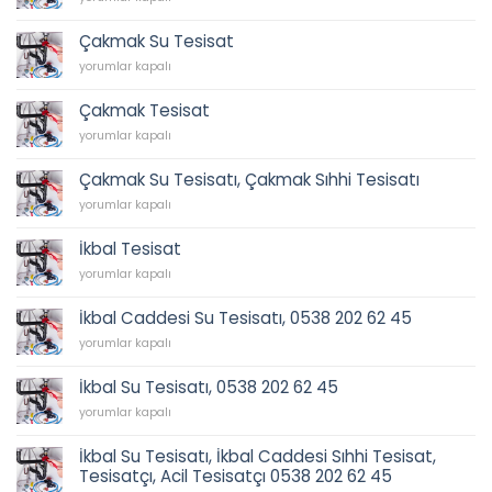
Sıhhi
Tesisat
Çakmak Su Tesisat
için
Çakmak
yorumlar kapalı
Su
Tesisat
Çakmak Tesisat
için
Çakmak
yorumlar kapalı
Tesisat
için
Çakmak Su Tesisatı, Çakmak Sıhhi Tesisatı
Çakmak
yorumlar kapalı
Su
Tesisatı,
İkbal Tesisat
Çakmak
İkbal
Sıhhi
yorumlar kapalı
Tesisat
Tesisatı
için
için
İkbal Caddesi Su Tesisatı, 0538 202 62 45
İkbal
yorumlar kapalı
Caddesi
Su
İkbal Su Tesisatı, 0538 202 62 45
Tesisatı,
İkbal
0538
yorumlar kapalı
Su
202
Tesisatı,
62
İkbal Su Tesisatı, İkbal Caddesi Sıhhi Tesisat,
0538
45
Tesisatçı, Acil Tesisatçı 0538 202 62 45
202
için