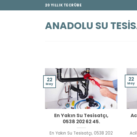
İçeriğe
20 YILLIK TECRÜBE
atla
ANADOLU SU TESIS
22
22
May
May
En Yakın Su Tesisatçı,
Ac
0538 202 62 45.
En Yakın Su Tesisatçı, 0538 202
Aci