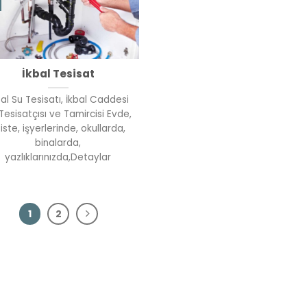
İkbal Tesisat
bal Su Tesisatı, İkbal Caddesi
Tesisatçısı ve Tamircisi Evde,
iste, işyerlerinde, okullarda,
binalarda,
yazlıklarınızda,Detaylar
1
2