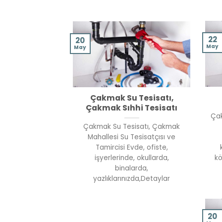
22
20
May
May
Çakmak Su Tesisatı,
Çakmak Sıhhi Tesisatı
Çak
Çakmak Su Tesisatı, Çakmak
Mahallesi Su Tesisatçısı ve
Tamircisi Evde, ofiste,
işyerlerinde, okullarda,
kö
binalarda,
yazlıklarınızda,Detaylar
20