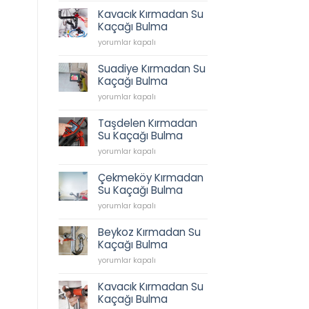
Tesisatı,
Kavacık Kırmadan Su
İkbal
Kaçağı Bulma
Caddesi
Kavacık
Sıhhi
yorumlar kapalı
Kırmadan
Tesisat,
Su
Tesisatçı,
Suadiye Kırmadan Su
Kaçağı
Acil
Kaçağı Bulma
Bulma
Tesisatçı
Suadiye
için
yorumlar kapalı
0538
Kırmadan
202
Su
62
Taşdelen Kırmadan
Kaçağı
45
Su Kaçağı Bulma
Bulma
için
Taşdelen
için
yorumlar kapalı
Kırmadan
Su
Çekmeköy Kırmadan
Kaçağı
Su Kaçağı Bulma
Bulma
Çekmeköy
için
yorumlar kapalı
Kırmadan
Su
Beykoz Kırmadan Su
Kaçağı
Kaçağı Bulma
Bulma
Beykoz
için
yorumlar kapalı
Kırmadan
Su
Kavacık Kırmadan Su
Kaçağı
Kaçağı Bulma
Bulma