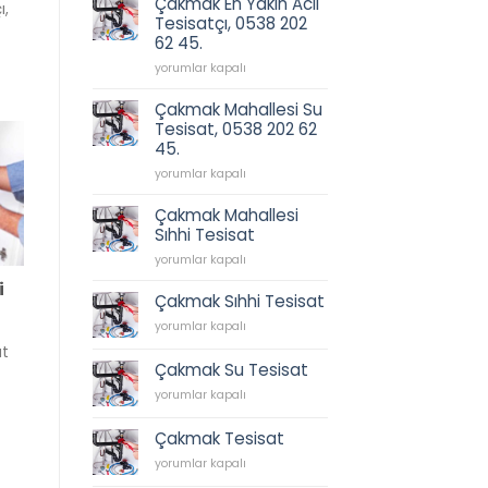
Çakmak En Yakın Acil
ı,
202
için
Tesisatçı, 0538 202
62
62 45.
45.
için
Çakmak
yorumlar kapalı
En
Yakın
Çakmak Mahallesi Su
Acil
Tesisat, 0538 202 62
Tesisatçı,
45.
0538
202
Çakmak
yorumlar kapalı
62
Mahallesi
45.
Su
Çakmak Mahallesi
için
Tesisat,
Sıhhi Tesisat
0538
Çakmak
202
yorumlar kapalı
Mahallesi
62
i
Sıhhi
45.
Çakmak Sıhhi Tesisat
Tesisat
için
Çakmak
yorumlar kapalı
için
Sıhhi
at
Tesisat
Çakmak Su Tesisat
için
Çakmak
yorumlar kapalı
Su
Tesisat
Çakmak Tesisat
için
Çakmak
yorumlar kapalı
Tesisat