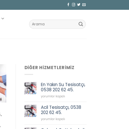
Z
DIĞER HIZMETLERIMIZ
En Yakın Su Tesisatçı,
0538 202 62 45.
En
yorumlar kapalı
Yakın
Su
Acil Tesisatçı, 0538
Tesisatçı,
202 62 45.
.
0538
Acil
202
yorumlar kapalı
Tesisatçı,
62
,
0538
45.