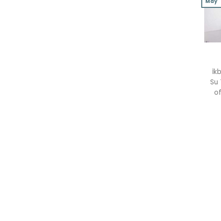
May
İk
Su 
of