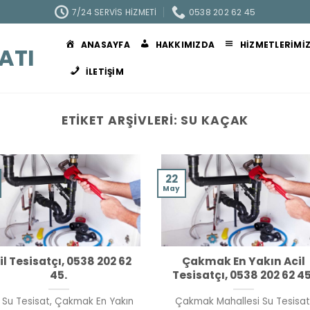
7/24 SERVIS HIZMETI
0538 202 62 45
ANASAYFA
HAKKIMIZDA
HIZMETLERIMI
ATI
İLETIŞIM
ETIKET ARŞIVLERI:
SU KAÇAK
22
May
il Tesisatçı, 0538 202 62
Çakmak En Yakın Acil
45.
Tesisatçı, 0538 202 62 45
l Su Tesisat, Çakmak En Yakın
Çakmak Mahallesi Su Tesisat