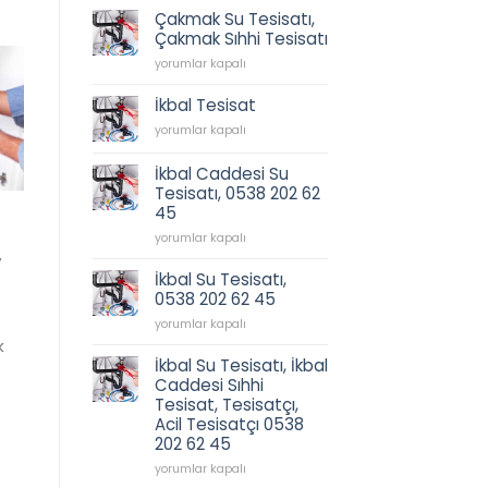
için
Çakmak Su Tesisatı,
Çakmak Sıhhi Tesisatı
Çakmak
yorumlar kapalı
Su
Tesisatı,
İkbal Tesisat
Çakmak
İkbal
yorumlar kapalı
Sıhhi
Tesisat
Tesisatı
için
için
İkbal Caddesi Su
Tesisatı, 0538 202 62
45
İkbal
yorumlar kapalı
,
Caddesi
Su
İkbal Su Tesisatı,
Tesisatı,
0538 202 62 45
0538
İkbal
202
yorumlar kapalı
Su
62
k
Tesisatı,
45
İkbal Su Tesisatı, İkbal
0538
için
Caddesi Sıhhi
202
Tesisat, Tesisatçı,
62
Acil Tesisatçı 0538
45
202 62 45
için
İkbal
yorumlar kapalı
Su