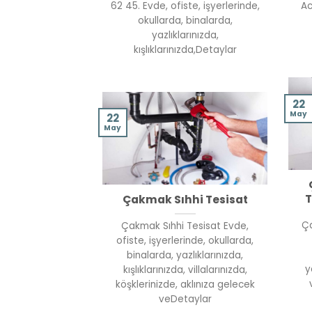
62 45. Evde, ofiste, işyerlerinde,
Ac
okullarda, binalarda,
yazlıklarınızda,
kışlıklarınızda,Detaylar
22
May
22
May
T
Çakmak Sıhhi Tesisat
Ça
Çakmak Sıhhi Tesisat Evde,
ofiste, işyerlerinde, okullarda,
binalarda, yazlıklarınızda,
y
kışlıklarınızda, villalarınızda,
köşklerinizde, aklınıza gelecek
veDetaylar