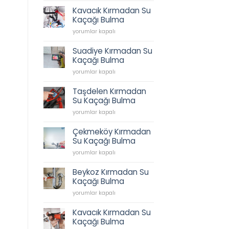
Tesisatı,
Kavacık Kırmadan Su
İkbal
Kaçağı Bulma
Caddesi
Kavacık
Sıhhi
yorumlar kapalı
Kırmadan
Tesisat,
Su
Tesisatçı,
Suadiye Kırmadan Su
Kaçağı
Acil
Kaçağı Bulma
Bulma
Tesisatçı
Suadiye
için
yorumlar kapalı
0538
Kırmadan
202
Su
62
Taşdelen Kırmadan
Kaçağı
45
Su Kaçağı Bulma
Bulma
için
Taşdelen
için
yorumlar kapalı
Kırmadan
Su
Çekmeköy Kırmadan
Kaçağı
Su Kaçağı Bulma
Bulma
Çekmeköy
için
yorumlar kapalı
Kırmadan
Su
Beykoz Kırmadan Su
Kaçağı
Kaçağı Bulma
Bulma
Beykoz
için
yorumlar kapalı
Kırmadan
Su
Kavacık Kırmadan Su
Kaçağı
Kaçağı Bulma
Bulma