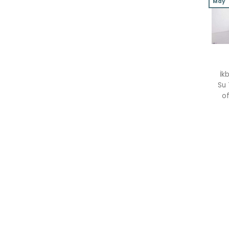
May
İk
Su 
of