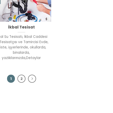
İkbal Tesisat
bal Su Tesisatı, İkbal Caddesi
Tesisatçısı ve Tamircisi Evde,
iste, işyerlerinde, okullarda,
binalarda,
yazlıklarınızda,Detaylar
1
2