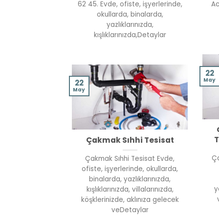
62 45. Evde, ofiste, işyerlerinde,
Ac
okullarda, binalarda,
yazlıklarınızda,
kışlıklarınızda,Detaylar
22
May
22
May
T
Çakmak Sıhhi Tesisat
Ça
Çakmak Sıhhi Tesisat Evde,
ofiste, işyerlerinde, okullarda,
binalarda, yazlıklarınızda,
y
kışlıklarınızda, villalarınızda,
köşklerinizde, aklınıza gelecek
veDetaylar