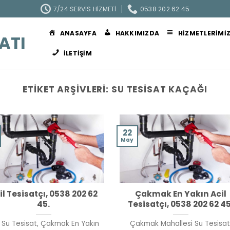
7/24 SERVIS HIZMETI
0538 202 62 45
ANASAYFA
HAKKIMIZDA
HIZMETLERIMI
ATI
İLETIŞIM
ETIKET ARŞIVLERI:
SU TESISAT KAÇAĞI
22
May
il Tesisatçı, 0538 202 62
Çakmak En Yakın Acil
45.
Tesisatçı, 0538 202 62 45
l Su Tesisat, Çakmak En Yakın
Çakmak Mahallesi Su Tesisat