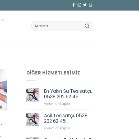
Z
DIĞER HIZMETLERIMIZ
En Yakın Su Tesisatçı,
0538 202 62 45.
En
yorumlar kapalı
Yakın
Su
Acil Tesisatçı, 0538
Tesisatçı,
202 62 45.
.
0538
Acil
202
yorumlar kapalı
Tesisatçı,
62
,
0538
45.