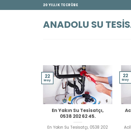
İçeriğe
20 YILLIK TECRÜBE
atla
ANADOLU SU TESIS
22
22
May
May
En Yakın Su Tesisatçı,
Ac
0538 202 62 45.
En Yakın Su Tesisatçı, 0538 202
Aci