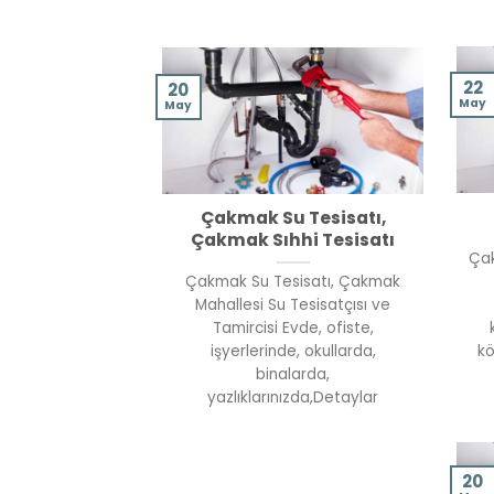
22
20
May
May
Çakmak Su Tesisatı,
Çakmak Sıhhi Tesisatı
Çak
Çakmak Su Tesisatı, Çakmak
Mahallesi Su Tesisatçısı ve
Tamircisi Evde, ofiste,
işyerlerinde, okullarda,
kö
binalarda,
yazlıklarınızda,Detaylar
20