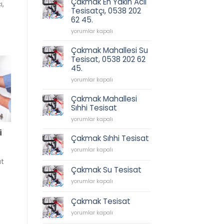
Çakmak En Yakın Acil
ı,
202
için
Tesisatçı, 0538 202
62
62 45.
45.
için
Çakmak
yorumlar kapalı
En
Yakın
Çakmak Mahallesi Su
Acil
Tesisat, 0538 202 62
Tesisatçı,
45.
0538
202
Çakmak
yorumlar kapalı
62
Mahallesi
45.
Su
Çakmak Mahallesi
için
Tesisat,
Sıhhi Tesisat
0538
Çakmak
202
yorumlar kapalı
Mahallesi
62
i
Sıhhi
45.
Çakmak Sıhhi Tesisat
Tesisat
için
Çakmak
yorumlar kapalı
için
Sıhhi
at
Tesisat
Çakmak Su Tesisat
için
Çakmak
yorumlar kapalı
Su
Tesisat
Çakmak Tesisat
için
Çakmak
yorumlar kapalı
Tesisat