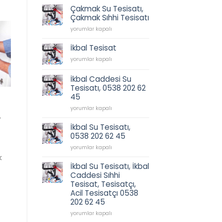
için
Çakmak Su Tesisatı,
Çakmak Sıhhi Tesisatı
Çakmak
yorumlar kapalı
Su
Tesisatı,
İkbal Tesisat
Çakmak
İkbal
yorumlar kapalı
Sıhhi
Tesisat
Tesisatı
için
için
İkbal Caddesi Su
Tesisatı, 0538 202 62
45
İkbal
yorumlar kapalı
,
Caddesi
Su
İkbal Su Tesisatı,
Tesisatı,
0538 202 62 45
0538
İkbal
202
yorumlar kapalı
Su
62
k
Tesisatı,
45
İkbal Su Tesisatı, İkbal
0538
için
Caddesi Sıhhi
202
Tesisat, Tesisatçı,
62
Acil Tesisatçı 0538
45
202 62 45
için
İkbal
yorumlar kapalı
Su