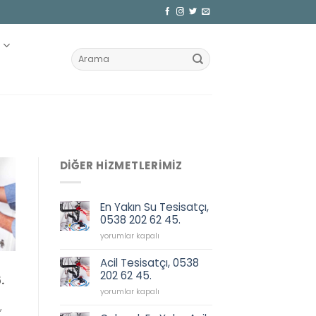
Z
DIĞER HIZMETLERIMIZ
En Yakın Su Tesisatçı,
0538 202 62 45.
En
yorumlar kapalı
Yakın
Su
Acil Tesisatçı, 0538
Tesisatçı,
202 62 45.
.
0538
Acil
202
yorumlar kapalı
Tesisatçı,
62
,
0538
45.