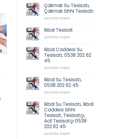
için
Çakmak Su Tesisatı,
Çakmak Sıhhi Tesisatı
Çakmak
yorumlar kapalı
Su
Tesisatı,
İkbal Tesisat
Çakmak
İkbal
yorumlar kapalı
Sıhhi
Tesisat
Tesisatı
için
için
İkbal Caddesi Su
Tesisatı, 0538 202 62
45
İkbal
yorumlar kapalı
,
Caddesi
Su
İkbal Su Tesisatı,
Tesisatı,
0538 202 62 45
0538
İkbal
202
yorumlar kapalı
Su
62
k
Tesisatı,
45
İkbal Su Tesisatı, İkbal
0538
için
Caddesi Sıhhi
202
Tesisat, Tesisatçı,
62
Acil Tesisatçı 0538
45
202 62 45
için
İkbal
yorumlar kapalı
Su