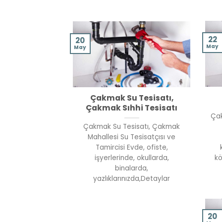
22
20
May
May
Çakmak Su Tesisatı,
Çakmak Sıhhi Tesisatı
Çak
Çakmak Su Tesisatı, Çakmak
Mahallesi Su Tesisatçısı ve
Tamircisi Evde, ofiste,
işyerlerinde, okullarda,
kö
binalarda,
yazlıklarınızda,Detaylar
20