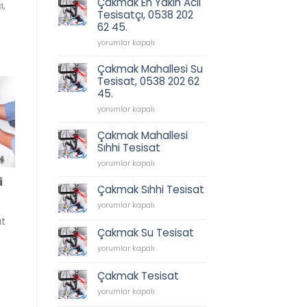
Çakmak En Yakın Acil
ı,
202
için
Tesisatçı, 0538 202
62
62 45.
45.
için
Çakmak
yorumlar kapalı
En
Yakın
Çakmak Mahallesi Su
Acil
Tesisat, 0538 202 62
Tesisatçı,
45.
0538
202
Çakmak
yorumlar kapalı
62
Mahallesi
45.
Su
Çakmak Mahallesi
için
Tesisat,
Sıhhi Tesisat
0538
Çakmak
202
yorumlar kapalı
Mahallesi
62
i
Sıhhi
45.
Çakmak Sıhhi Tesisat
Tesisat
için
Çakmak
yorumlar kapalı
için
Sıhhi
at
Tesisat
Çakmak Su Tesisat
için
Çakmak
yorumlar kapalı
Su
Tesisat
Çakmak Tesisat
için
Çakmak
yorumlar kapalı
Tesisat