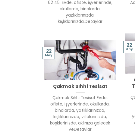
62 45. Evde, ofiste, işyerlerinde,
Ac
okullarda, binalarda,
yazlıklarınızda,
kışlıklarınızda,Detaylar
22
May
22
May
T
Çakmak Sıhhi Tesisat
Ça
Çakmak Sıhhi Tesisat Evde,
ofiste, işyerlerinde, okullarda,
binalarda, yazlıklarınızda,
y
kışlıklarınızda, villalarınızda,
köşklerinizde, aklınıza gelecek
veDetaylar