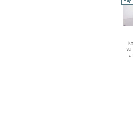
May
İk
Su 
of