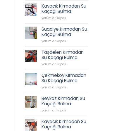
Tesisatı,
Kavacık Kırmadan Su
İkbal
Kaçağı Bulma
Caddesi
Kavacık
Sıhhi
yorumlar kapalı
Kırmadan
Tesisat,
Su
Tesisatçı,
Suadiye Kırmadan Su
Kaçağı
Acil
Kaçağı Bulma
Bulma
Tesisatçı
Suadiye
için
yorumlar kapalı
0538
Kırmadan
202
Su
62
Taşdelen Kırmadan
Kaçağı
45
Su Kaçağı Bulma
Bulma
için
Taşdelen
için
yorumlar kapalı
Kırmadan
Su
Çekmeköy Kırmadan
Kaçağı
Su Kaçağı Bulma
Bulma
Çekmeköy
için
yorumlar kapalı
Kırmadan
Su
Beykoz Kırmadan Su
Kaçağı
Kaçağı Bulma
Bulma
Beykoz
için
yorumlar kapalı
Kırmadan
Su
Kavacık Kırmadan Su
Kaçağı
Kaçağı Bulma
Bulma