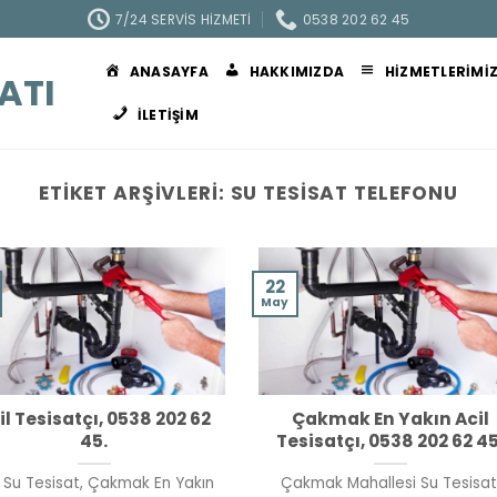
7/24 SERVIS HIZMETI
0538 202 62 45
ANASAYFA
HAKKIMIZDA
HIZMETLERIMI
ATI
İLETIŞIM
ETIKET ARŞIVLERI:
SU TESISAT TELEFONU
22
May
il Tesisatçı, 0538 202 62
Çakmak En Yakın Acil
45.
Tesisatçı, 0538 202 62 45
l Su Tesisat, Çakmak En Yakın
Çakmak Mahallesi Su Tesisat