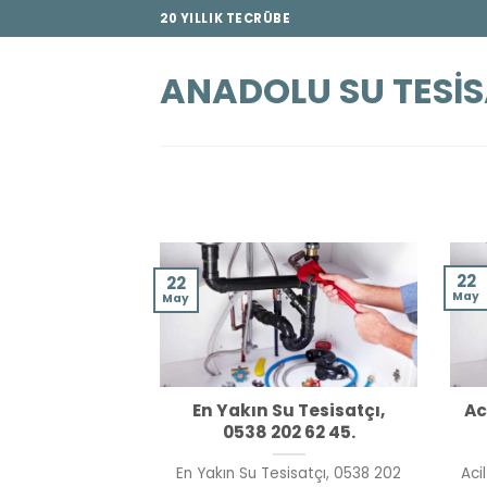
İçeriğe
20 YILLIK TECRÜBE
atla
ANADOLU SU TESIS
22
22
May
May
En Yakın Su Tesisatçı,
Ac
0538 202 62 45.
En Yakın Su Tesisatçı, 0538 202
Aci