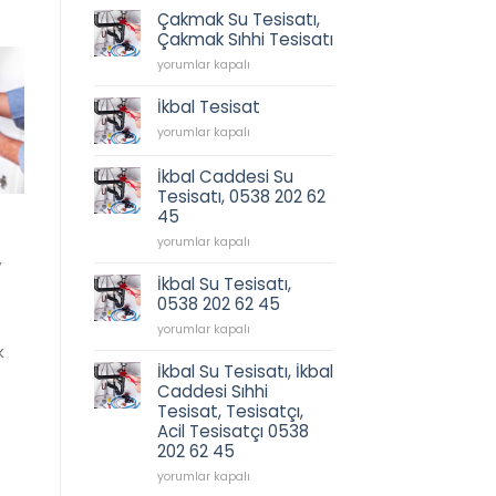
için
Çakmak Su Tesisatı,
Çakmak Sıhhi Tesisatı
Çakmak
yorumlar kapalı
Su
Tesisatı,
İkbal Tesisat
Çakmak
İkbal
yorumlar kapalı
Sıhhi
Tesisat
Tesisatı
için
için
İkbal Caddesi Su
Tesisatı, 0538 202 62
45
İkbal
yorumlar kapalı
,
Caddesi
Su
İkbal Su Tesisatı,
Tesisatı,
0538 202 62 45
0538
İkbal
202
yorumlar kapalı
Su
62
k
Tesisatı,
45
İkbal Su Tesisatı, İkbal
0538
için
Caddesi Sıhhi
202
Tesisat, Tesisatçı,
62
Acil Tesisatçı 0538
45
202 62 45
için
İkbal
yorumlar kapalı
Su