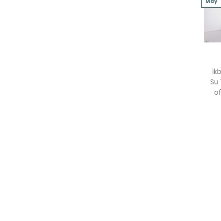
May
İk
Su 
of