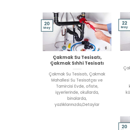
22
20
May
May
Çakmak Su Tesisatı,
Çakmak Sıhhi Tesisatı
Çak
Çakmak Su Tesisatı, Çakmak
Mahallesi Su Tesisatçısı ve
Tamircisi Evde, ofiste,
işyerlerinde, okullarda,
kö
binalarda,
yazlıklarınızda,Detaylar
20