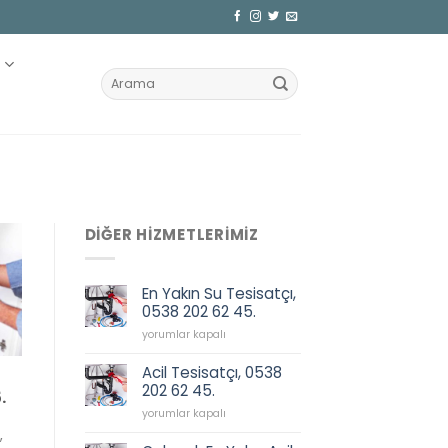
Z
DIĞER HIZMETLERIMIZ
En Yakın Su Tesisatçı,
0538 202 62 45.
En
yorumlar kapalı
Yakın
Su
Acil Tesisatçı, 0538
Tesisatçı,
202 62 45.
.
0538
Acil
202
yorumlar kapalı
Tesisatçı,
62
,
0538
45.