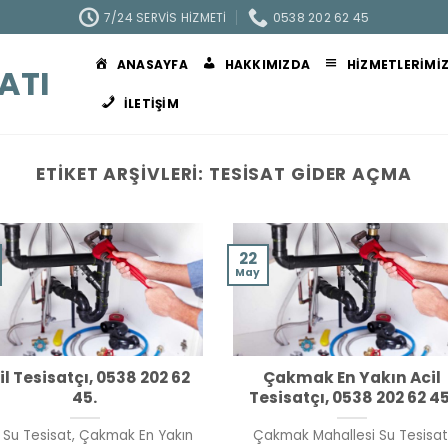
7/24 SERVIS HIZMETI
0538 202 62 45
ANASAYFA
HAKKIMIZDA
HIZMETLERIMI
ATI
İLETIŞIM
ETIKET ARŞIVLERI:
TESISAT GIDER AÇMA
22
May
il Tesisatçı, 0538 202 62
Çakmak En Yakın Acil
45.
Tesisatçı, 0538 202 62 45
l Su Tesisat, Çakmak En Yakın
Çakmak Mahallesi Su Tesisat