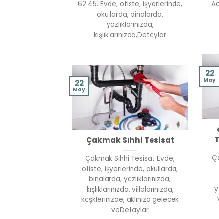
62 45. Evde, ofiste, işyerlerinde,
Ac
okullarda, binalarda,
yazlıklarınızda,
kışlıklarınızda,Detaylar
22
May
22
May
T
Çakmak Sıhhi Tesisat
Ça
Çakmak Sıhhi Tesisat Evde,
ofiste, işyerlerinde, okullarda,
binalarda, yazlıklarınızda,
y
kışlıklarınızda, villalarınızda,
köşklerinizde, aklınıza gelecek
veDetaylar