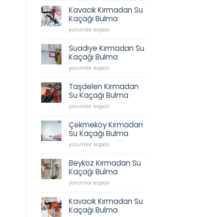
Tesisatı,
Kavacık Kırmadan Su
İkbal
Kaçağı Bulma
Caddesi
Kavacık
Sıhhi
yorumlar kapalı
Kırmadan
Tesisat,
Su
Tesisatçı,
Suadiye Kırmadan Su
Kaçağı
Acil
Kaçağı Bulma
Bulma
Tesisatçı
Suadiye
için
yorumlar kapalı
0538
Kırmadan
202
Su
62
Taşdelen Kırmadan
Kaçağı
45
Su Kaçağı Bulma
Bulma
için
Taşdelen
için
yorumlar kapalı
Kırmadan
Su
Çekmeköy Kırmadan
Kaçağı
Su Kaçağı Bulma
Bulma
Çekmeköy
için
yorumlar kapalı
Kırmadan
Su
Beykoz Kırmadan Su
Kaçağı
Kaçağı Bulma
Bulma
Beykoz
için
yorumlar kapalı
Kırmadan
Su
Kavacık Kırmadan Su
Kaçağı
Kaçağı Bulma
Bulma