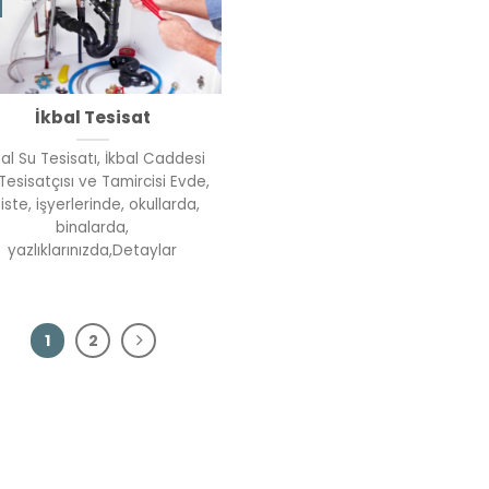
İkbal Tesisat
bal Su Tesisatı, İkbal Caddesi
Tesisatçısı ve Tamircisi Evde,
iste, işyerlerinde, okullarda,
binalarda,
yazlıklarınızda,Detaylar
1
2