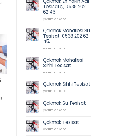
Çakmak En Yakın Acil
ı,
202
için
Tesisatçı, 0538 202
62
62 45.
45.
için
Çakmak
yorumlar kapalı
En
Yakın
Çakmak Mahallesi Su
Acil
Tesisat, 0538 202 62
Tesisatçı,
45.
0538
202
Çakmak
yorumlar kapalı
62
Mahallesi
45.
Su
Çakmak Mahallesi
için
Tesisat,
Sıhhi Tesisat
0538
Çakmak
202
yorumlar kapalı
Mahallesi
62
i
Sıhhi
45.
Çakmak Sıhhi Tesisat
Tesisat
için
Çakmak
yorumlar kapalı
için
Sıhhi
at
Tesisat
Çakmak Su Tesisat
için
Çakmak
yorumlar kapalı
Su
Tesisat
Çakmak Tesisat
için
Çakmak
yorumlar kapalı
Tesisat