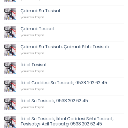
Sıhhi
Tesisat
Çakmak Su Tesisat
için
Çakmak
yorumlar kapalı
Su
Tesisat
Çakmak Tesisat
için
Çakmak
yorumlar kapalı
Tesisat
için
Çakmak Su Tesisatı, Çakmak Sıhhi Tesisatı
Çakmak
yorumlar kapalı
Su
Tesisatı,
İkbal Tesisat
Çakmak
İkbal
Sıhhi
yorumlar kapalı
Tesisat
Tesisatı
için
için
İkbal Caddesi Su Tesisatı, 0538 202 62 45
İkbal
yorumlar kapalı
Caddesi
Su
İkbal Su Tesisatı, 0538 202 62 45
Tesisatı,
İkbal
0538
yorumlar kapalı
Su
202
Tesisatı,
62
İkbal Su Tesisatı, İkbal Caddesi Sıhhi Tesisat,
0538
45
Tesisatçı, Acil Tesisatçı 0538 202 62 45
202
için