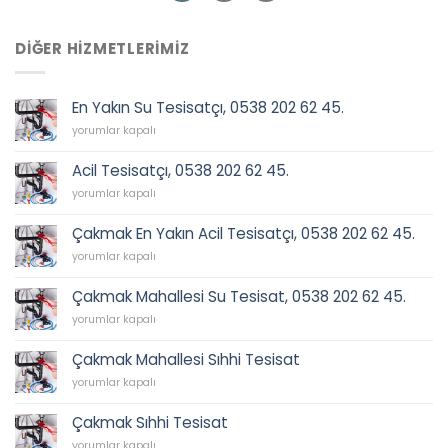
DIĞER HIZMETLERIMIZ
En Yakın Su Tesisatçı, 0538 202 62 45.
En
yorumlar kapalı
Yakın
Su
Acil Tesisatçı, 0538 202 62 45.
Tesisatçı,
Acil
0538
yorumlar kapalı
Tesisatçı,
202
0538
62
Çakmak En Yakın Acil Tesisatçı, 0538 202 62 45.
202
45.
Çakmak
62
yorumlar kapalı
için
En
45.
Yakın
için
Çakmak Mahallesi Su Tesisat, 0538 202 62 45.
Acil
Çakmak
Tesisatçı,
yorumlar kapalı
Mahallesi
0538
Su
202
Çakmak Mahallesi Sıhhi Tesisat
Tesisat,
62
Çakmak
0538
yorumlar kapalı
45.
Mahallesi
202
için
Sıhhi
62
Çakmak Sıhhi Tesisat
Tesisat
45.
Çakmak
için
yorumlar kapalı
için