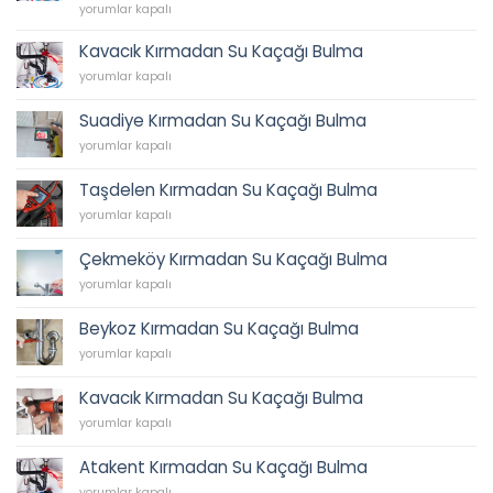
62
İkbal
yorumlar kapalı
45
Su
için
Tesisatı,
Kavacık Kırmadan Su Kaçağı Bulma
İkbal
Kavacık
yorumlar kapalı
Caddesi
Kırmadan
Sıhhi
Su
Tesisat,
Suadiye Kırmadan Su Kaçağı Bulma
Kaçağı
Tesisatçı,
Suadiye
Bulma
yorumlar kapalı
Acil
Kırmadan
için
Tesisatçı
Su
0538
Taşdelen Kırmadan Su Kaçağı Bulma
Kaçağı
202
Taşdelen
Bulma
yorumlar kapalı
62
Kırmadan
için
45
Su
için
Çekmeköy Kırmadan Su Kaçağı Bulma
Kaçağı
Çekmeköy
Bulma
yorumlar kapalı
Kırmadan
için
Su
Beykoz Kırmadan Su Kaçağı Bulma
Kaçağı
Beykoz
Bulma
yorumlar kapalı
Kırmadan
için
Su
Kavacık Kırmadan Su Kaçağı Bulma
Kaçağı
Kavacık
Bulma
yorumlar kapalı
Kırmadan
için
Su
Atakent Kırmadan Su Kaçağı Bulma
Kaçağı
Atakent
Bulma
yorumlar kapalı