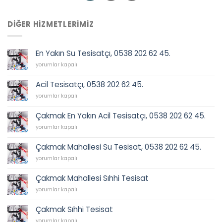
DIĞER HIZMETLERIMIZ
En Yakın Su Tesisatçı, 0538 202 62 45.
En
yorumlar kapalı
Yakın
Su
Acil Tesisatçı, 0538 202 62 45.
Tesisatçı,
Acil
0538
yorumlar kapalı
Tesisatçı,
202
0538
62
Çakmak En Yakın Acil Tesisatçı, 0538 202 62 45.
202
45.
Çakmak
62
yorumlar kapalı
için
En
45.
Yakın
için
Çakmak Mahallesi Su Tesisat, 0538 202 62 45.
Acil
Çakmak
Tesisatçı,
yorumlar kapalı
Mahallesi
0538
Su
202
Çakmak Mahallesi Sıhhi Tesisat
Tesisat,
62
Çakmak
0538
yorumlar kapalı
45.
Mahallesi
202
için
Sıhhi
62
Çakmak Sıhhi Tesisat
Tesisat
45.
Çakmak
için
yorumlar kapalı
için