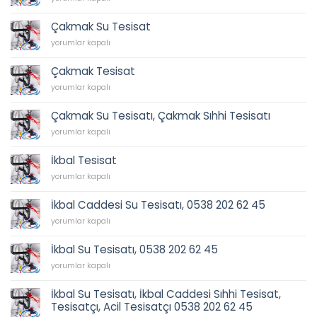
Sıhhi
Tesisat
Çakmak Su Tesisat
için
Çakmak
yorumlar kapalı
Su
Tesisat
Çakmak Tesisat
için
Çakmak
yorumlar kapalı
Tesisat
için
Çakmak Su Tesisatı, Çakmak Sıhhi Tesisatı
Çakmak
yorumlar kapalı
Su
Tesisatı,
İkbal Tesisat
Çakmak
İkbal
Sıhhi
yorumlar kapalı
Tesisat
Tesisatı
için
için
İkbal Caddesi Su Tesisatı, 0538 202 62 45
İkbal
yorumlar kapalı
Caddesi
Su
İkbal Su Tesisatı, 0538 202 62 45
Tesisatı,
İkbal
0538
yorumlar kapalı
Su
202
Tesisatı,
62
İkbal Su Tesisatı, İkbal Caddesi Sıhhi Tesisat,
0538
45
Tesisatçı, Acil Tesisatçı 0538 202 62 45
202
için