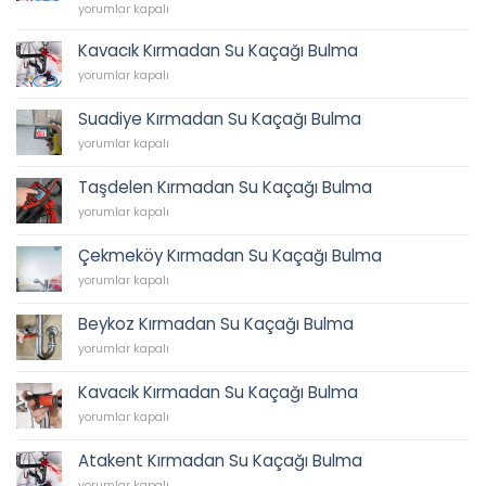
62
İkbal
yorumlar kapalı
45
Su
için
Tesisatı,
Kavacık Kırmadan Su Kaçağı Bulma
İkbal
Kavacık
yorumlar kapalı
Caddesi
Kırmadan
Sıhhi
Su
Tesisat,
Suadiye Kırmadan Su Kaçağı Bulma
Kaçağı
Tesisatçı,
Suadiye
Bulma
yorumlar kapalı
Acil
Kırmadan
için
Tesisatçı
Su
0538
Taşdelen Kırmadan Su Kaçağı Bulma
Kaçağı
202
Taşdelen
Bulma
yorumlar kapalı
62
Kırmadan
için
45
Su
için
Çekmeköy Kırmadan Su Kaçağı Bulma
Kaçağı
Çekmeköy
Bulma
yorumlar kapalı
Kırmadan
için
Su
Beykoz Kırmadan Su Kaçağı Bulma
Kaçağı
Beykoz
Bulma
yorumlar kapalı
Kırmadan
için
Su
Kavacık Kırmadan Su Kaçağı Bulma
Kaçağı
Kavacık
Bulma
yorumlar kapalı
Kırmadan
için
Su
Atakent Kırmadan Su Kaçağı Bulma
Kaçağı
Atakent
Bulma
yorumlar kapalı